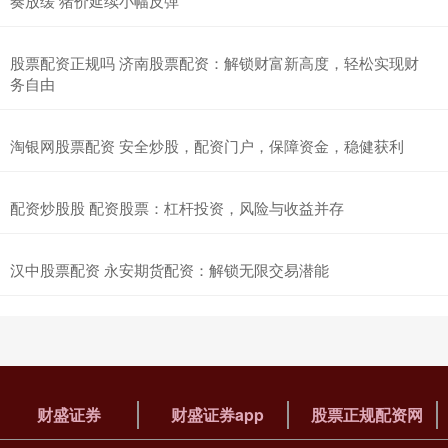
奏放缓 猪价延续小幅反弹
股票配资正规吗 济南股票配资：解锁财富新高度，轻松实现财
务自由
淘银网股票配资 安全炒股，配资门户，保障资金，稳健获利
配资炒股股 配资股票：杠杆投资，风险与收益并存
汉中股票配资 永安期货配资：解锁无限交易潜能
财盛证券
财盛证券app
股票正规配资网