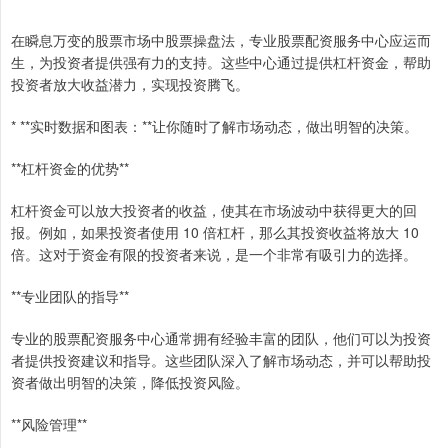
在瞬息万变的股票市场中股票操盘法，专业股票配资服务中心应运而
生，为投资者提供强有力的支持。这些中心通过提供杠杆资金，帮助
投资者放大收益潜力，实现投资腾飞。
* **实时数据和图表：**让你随时了解市场动态，做出明智的决策。
**杠杆资金的优势**
杠杆资金可以放大投资者的收益，使其在市场波动中获得更大的回
报。例如，如果投资者使用 10 倍杠杆，那么其投资收益将放大 10
倍。这对于资金有限的投资者来说，是一个非常有吸引力的选择。
**专业团队的指导**
专业的股票配资服务中心通常拥有经验丰富的团队，他们可以为投资
者提供投资建议和指导。这些团队深入了解市场动态，并可以帮助投
资者做出明智的决策，降低投资风险。
**风险管理**