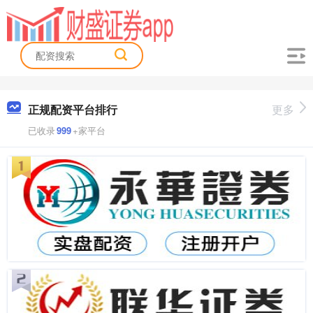
正规配资平台排行
更多
已收录
999
+家平台