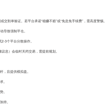
易截图或交割单验证。若平台承诺“稳赚不赔”或“免息免手续费”，需高度警惕。
情波动导致强制平仓。
试2-3个平台分散操作。
美联储议息）会临时关闭交易，需提前规划。
低杠杆，且提供模拟盘。
需求。
优势。
讯加持。