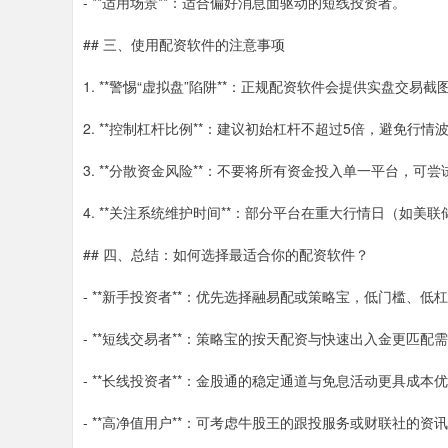
- **适用场景**：适合偏好消息面驱动的短线投资者。
## 三、使用配资软件的注意事项
1. **警惕“虚拟盘”陷阱**：正规配资软件会提供实盘交
2. **控制杠杆比例**：建议初始杠杆不超过5倍，避免行
3. **分散资金风险**：不要将所有资金投入单一平台，可尝
4. **关注系统维护时间**：部分平台在重大行情日（如
## 四、总结：如何选择最适合你的配资软件？
- **新手投资者**：优先选择融易配或策略宝，低门槛、
- **短线交易者**：策略宝的按天配资与快速出入金更匹配
- **长线投资者**：金股通的稳定通道与免息活动更具成本
- **高净值用户**：可考虑牛股王的跟投服务或财联社的资