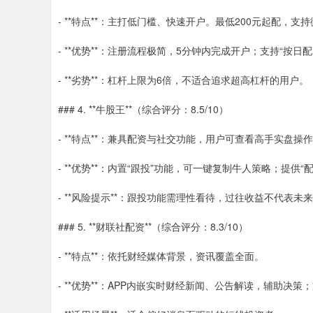
- **特点**：主打低门槛、快速开户。最低200元起配，
- **优势**：注册流程极简，5分钟内完成开户；支持“按日
- **劣势**：杠杆上限为6倍，不适合追求超高杠杆的用户。
### 4. **牛股王**（综合评分：8.5/10）
- **特点**：兼具配资与社交功能，用户可查看高手实盘操
- **优势**：内置“跟投”功能，可一键复制牛人策略；提供
- **风险提示**：跟投功能需理性看待，过往收益不代表未
### 5. **财联社配资**（综合评分：8.3/10）
- **特点**：依托财经媒体背景，资讯覆盖全面。
- **优势**：APP内嵌实时财经新闻、公告解读，辅助决