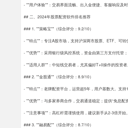
- **用户体验**：交易界面流畅、出入金便捷、客服响应及
## 二、2024年股票配资软件排名推荐
### 1. **策略宝**（综合评分：9.2/10）
- **特点**：专注A股市场，支持沪深两市股票、ETF、可
- **优势**：采用银行级风控系统，资金由第三方支付托管
- **适用人群**：中短线交易者，尤其偏好T+0操作的投资者
### 2. **金股通**（综合评分：8.9/10）
- **特点**：老牌配资平台，运营超5年，用户基数大。支持
- **优势**：与多家券商合作，交易通道稳定；提供“免息
- **注意事项**：高杠杆需谨慎使用，建议新手从2-3倍开始
### 3. **融易配**（综合评分：8.7/10）