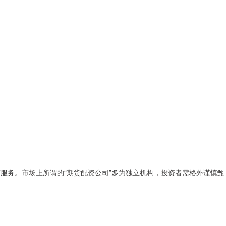
资”服务。市场上所谓的“期货配资公司”多为独立机构，投资者需格外谨慎甄