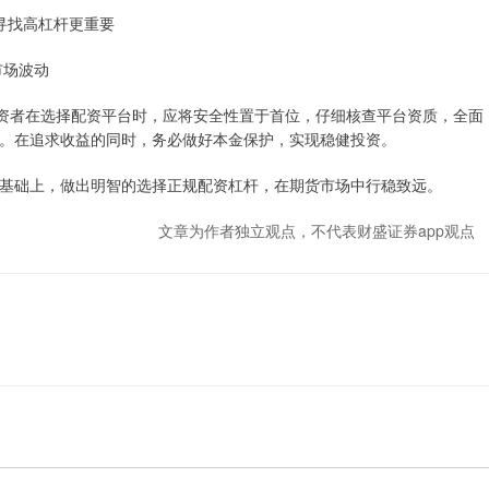
比寻找高杠杆更重要
市场波动
投资者在选择配资平台时，应将安全性置于首位，仔细核查平台资质，全面
。在追求收益的同时，务必做好本金保护，实现稳健投资。
基础上，做出明智的选择正规配资杠杆，在期货市场中行稳致远。
文章为作者独立观点，不代表财盛证券app观点