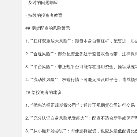
- 及时的问题响应
- 持续的投资者教育
## 期货配资的风险警示
1. **杠杆双重放大风险**：期货本身自带杠杆，配资进一
2. **合规风险**：部分配资业务处于监管灰色地带，法律保
3. **平台风险**：非正规平台可能存在挪用资金、操纵系
4. **流动性风险**：极端行情下可能无法及时平仓，造成额
## 给投资者的建议
1. **优先选择正规期货公司**：通过正规期货公司进行
2. **充分认识自身风险承受能力**：配资不适合新手或保
3. **从小额开始尝试**：即使选择配资，也应从最低配资比