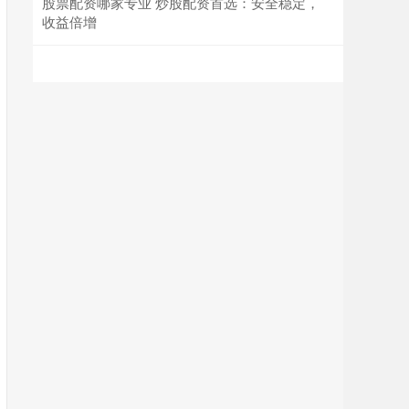
股票配资哪家专业 炒股配资首选：安全稳定，
收益倍增