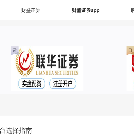
财盛证券
财盛证券app
台选择指南