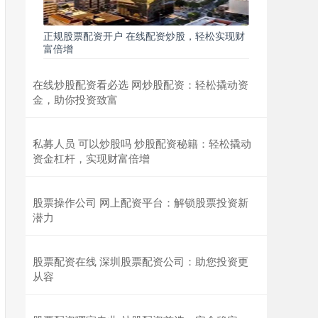
正规股票配资开户 在线配资炒股，轻松实现财
富倍增
在线炒股配资看必选 网炒股配资：轻松撬动资
金，助你投资致富
私募人员 可以炒股吗 炒股配资秘籍：轻松撬动
资金杠杆，实现财富倍增
股票操作公司 网上配资平台：解锁股票投资新
潜力
股票配资在线 深圳股票配资公司：助您投资更
从容