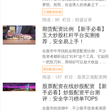
梦想。然而，在这诱人的表象之下，隐
藏着巨大的风险与亏损可能。本文将深
正规配资炒股
入探讨杠杆炒股的本质，揭....
阅读：
85
栏目：
财盛证券
期货配资比例 【新手必看】
五大炒股杠杆平台实测推
荐，安全易上手！
在股市中寻找机会期货配资比例，不少
投资者都听说过“杠杆”这个工具。它如同
一把双刃剑，用得好可以放大收益，用
得不慎则会加剧风险。对于新手而言，
期货配资比例
选择一个**安全、合....
阅读：
137
栏目：
股票正规配资网
股票配资在线炒股配资 【新
手必看】炒股配资平台测
评：安全学习榜单TOP5
在股市的浪潮中，不少新手投资者渴望