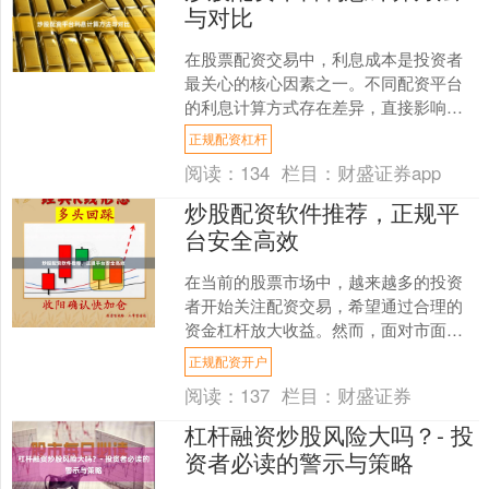
与对比
在股票配资交易中，利息成本是投资者
最关心的核心因素之一。不同配资平台
的利息计算方式存在差异，直接影响投
资者的实际收益。本文将详细解析主流
正规配资杠杆
配资平台的利息计算方法正....
阅读：
134
栏目：
财盛证券app
炒股配资软件推荐，正规平
台安全高效
在当前的股票市场中，越来越多的投资
者开始关注配资交易，希望通过合理的
资金杠杆放大收益。然而，面对市面上
琳琅满目的配资软件，如何选择一款正
正规配资开户
规、安全、高效的平台，成....
阅读：
137
栏目：
财盛证券
杠杆融资炒股风险大吗？- 投
资者必读的警示与策略