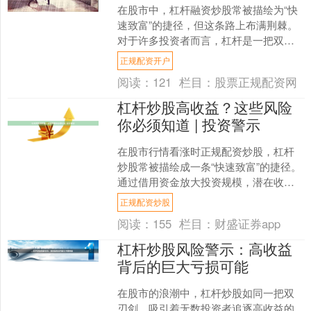
在股市中，杠杆融资炒股常被描绘为“快
速致富”的捷径，但这条路上布满荆棘。
对于许多投资者而言，杠杆是一把双刃
剑：它能放大收益，也能加速亏损。那
正规配资开户
么，杠杆融资炒股究竟....
阅读：
121
栏目：
股票正规配资网
杠杆炒股高收益？这些风险
你必须知道 | 投资警示
在股市行情看涨时正规配资炒股，杠杆
炒股常被描绘成一条“快速致富”的捷径。
通过借用资金放大投资规模，潜在收益
的确可能成倍增加。然而，高收益的背
正规配资炒股
后往往伴随着高风险，....
阅读：
155
栏目：
财盛证券app
杠杆炒股风险警示：高收益
背后的巨大亏损可能
在股市的浪潮中，杠杆炒股如同一把双
刃剑，吸引着无数投资者追逐高收益的