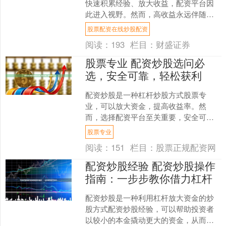
快速积累经验、放大收益，配资平台因
此进入视野。然而，高收益永远伴随着
高风险，特别是对于缺乏经验的新手而
股票配资在线炒股配资
言，选择一个安全、可靠且....
阅读：
193
栏目：
财盛证券
股票专业 配资炒股选问必
选，安全可靠，轻松获利
配资炒股是一种杠杆炒股方式股票专
业，可以放大资金，提高收益率。然
而，选择配资平台至关重要，安全可靠
是首要考虑因素。 使用期货配资系统有
股票专业
许多优点。首先，它可以放大....
阅读：
151
栏目：
股票正规配资网
配资炒股经验 配资炒股操作
指南：一步步教你借力杠杆
配资炒股是一种利用杠杆放大资金的炒
股方式配资炒股经验，可以帮助投资者
以较小的本金撬动更大的资金，从而获