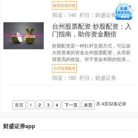
得更高的收益。以下是一步步的配资炒
配资炒股经验
股操作指南： * **合....
阅读：
146
栏目：
财盛证券
台州股票配资 炒股配资：入
门指南，助你资金翻倍
炒股配资是一种杠杆交易方式，可以放
大投资者的资金台州股票配资，从而获
得更高的收益。对于资金有限的投资者
来说，配资是一个不错的选择。 * **安全
台州股票配资
可靠：**平台经....
阅读：
180
栏目：
财盛证券
共
4
页
32
条记录
首页
1
2
3
4
下一页
末页
财盛证券app