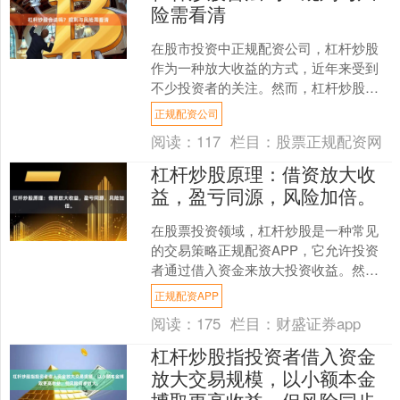
险需看清
在股市投资中正规配资公司，杠杆炒股
作为一种放大收益的方式，近年来受到
不少投资者的关注。然而，杠杆炒股是
否合法？其背后又隐藏着哪些规则与风
正规配资公司
险？本文将为您详细解析，....
阅读：
117
栏目：
股票正规配资网
杠杆炒股原理：借资放大收
益，盈亏同源，风险加倍。
在股票投资领域，杠杆炒股是一种常见
的交易策略正规配资APP，它允许投资
者通过借入资金来放大投资收益。然
而，这种策略并非没有代价，其核心特
正规配资APP
征可以用一句话概括：**....
阅读：
175
栏目：
财盛证券app
杠杆炒股指投资者借入资金
放大交易规模，以小额本金
博取更高收益，但风险同步