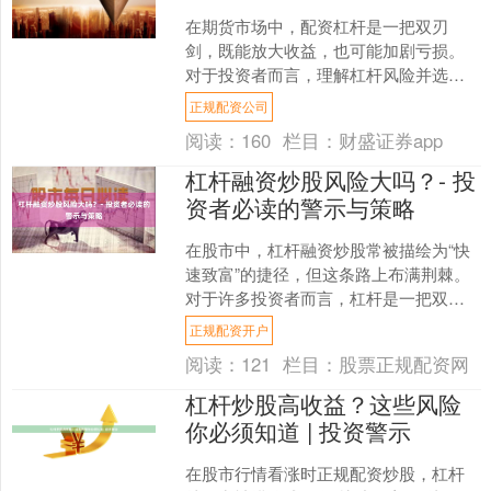
在期货市场中，配资杠杆是一把双刃
剑，既能放大收益，也可能加剧亏损。
对于投资者而言，理解杠杆风险并选择
合法平台至关重要。本文将深入探讨期
正规配资公司
货配资的杠杆风险、操作要点....
阅读：
160
栏目：
财盛证券app
杠杆融资炒股风险大吗？- 投
资者必读的警示与策略
在股市中，杠杆融资炒股常被描绘为“快
速致富”的捷径，但这条路上布满荆棘。
对于许多投资者而言，杠杆是一把双刃
剑：它能放大收益，也能加速亏损。那
正规配资开户
么，杠杆融资炒股究竟....
阅读：
121
栏目：
股票正规配资网
杠杆炒股高收益？这些风险
你必须知道 | 投资警示
在股市行情看涨时正规配资炒股，杠杆