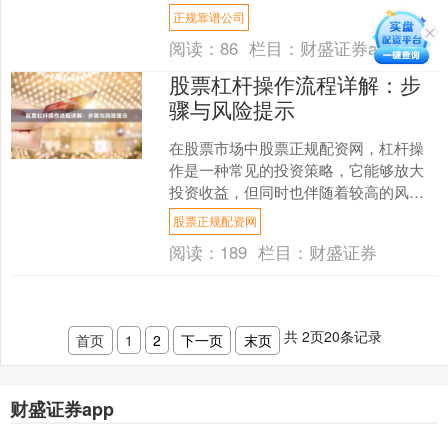
确理解和使用杠杆是提升投资效率的关
正规靠谱公司
键。本文将详细解析杠杆....
阅读：
86
栏目：
财盛证券app
股票杠杆操作流程详解：步
骤与风险提示
在股票市场中股票正规配资网，杠杆操
作是一种常见的投资策略，它能够放大
投资收益，但同时也伴随着较高的风
险。本文将详细解析股票杠杆的操作流
股票正规配资网
程，并提供关键的风险提示，....
阅读：
189
栏目：
财盛证券
共
2
页
20
条记录
首页
1
2
下一页
末页
财盛证券app