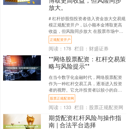
放大。
# 杠杆炒股指投资者借入资金放大交易规
模正规配资开户，以小额本金博取更高
收益，但风险同步放大 在股票市场中，
杠杆交易是一种常见的投资策略。杠杆
正规配资开户
炒股指投资者借入资....
阅读：
178
栏目：
财盛证券
**网络股票配资：杠杆交易策
略与风险提示**
在当今数字化金融时代，网络股票配资
作为一种杠杆交易工具，逐渐进入投资
者的视野。它允许投资者以较小的自有
资金撬动数倍于本金的交易额度，从而
股票正规配资网
在行情有利时放大收益。然....
阅读：
133
栏目：
股票正规配资网
期货配资杠杆风险与操作指
南 | 合法平台选择