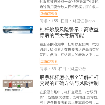
炒股常被描绘成一条“快速致富”的捷径。
通过借用资金放大投资规模，潜在收益
的确可能成倍增加。然而，高收益的背
正规配资炒股
后往往伴随着高风险，....
阅读：
155
栏目：
财盛证券app
杠杆炒股风险警示：高收益
背后的巨大亏损可能
在股市的浪潮中，杠杆炒股如同一把双
刃剑，吸引着无数投资者追逐高收益的
梦想。然而，在这诱人的表象之下，隐
藏着巨大的风险与亏损可能。本文将深
正规配资炒股
入探讨杠杆炒股的本质，揭....
阅读：
85
栏目：
财盛证券
股票杠杆怎么用？详解杠杆
交易的正确方法与风险控制
在股票市场中，杠杆交易是一把“双刃
剑”，既能放大收益，也可能加剧亏损。
对于许多投资者而言正规靠谱公司，正