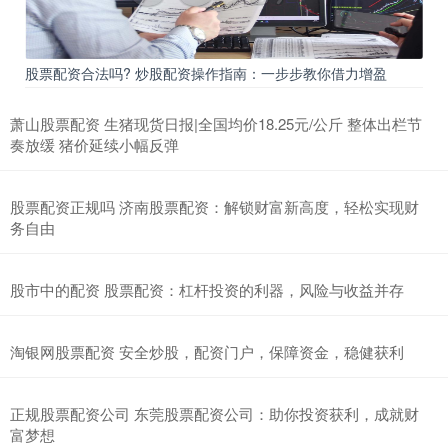
股票配资合法吗? 炒股配资操作指南：一步步教你借力增盈
萧山股票配资 生猪现货日报|全国均价18.25元/公斤 整体出栏节
奏放缓 猪价延续小幅反弹
股票配资正规吗 济南股票配资：解锁财富新高度，轻松实现财
务自由
股市中的配资 股票配资：杠杆投资的利器，风险与收益并存
淘银网股票配资 安全炒股，配资门户，保障资金，稳健获利
正规股票配资公司 东莞股票配资公司：助你投资获利，成就财
富梦想