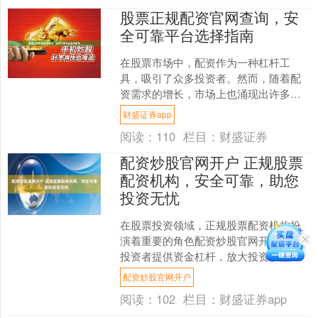
股票正规配资官网查询，安
全可靠平台选择指南
在股票市场中，配资作为一种杠杆工
具，吸引了众多投资者。然而，随着配
资需求的增长，市场上也涌现出许多良
莠不齐的平台。如何查询正规的股票配
财盛证券app
资官网，并选择安全可靠的平....
阅读：
110
栏目：
财盛证券
配资炒股官网开户 正规股票
配资机构，安全可靠，助您
投资无忧
在股票投资领域，正规股票配资机构扮
演着重要的角色配资炒股官网开户，为
投资者提供资金杠杆，放大投资收益。
选择正规配资机构至关重要，它能保障
配资炒股官网开户
资金安全，避免投资风险。....
阅读：
102
栏目：
财盛证券app