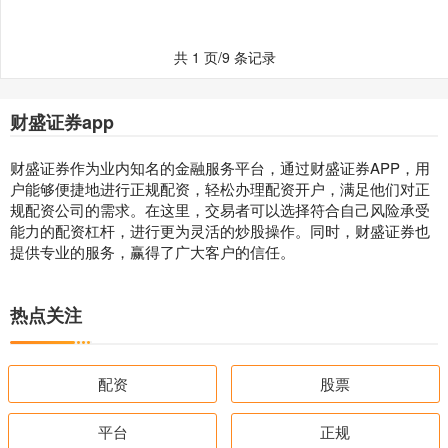
共 1 页/9 条记录
财盛证券app
财盛证券作为业内知名的金融服务平台，通过财盛证券APP，用
户能够便捷地进行正规配资，轻松办理配资开户，满足他们对正
规配资公司的需求。在这里，交易者可以选择符合自己风险承受
能力的配资杠杆，进行更为灵活的炒股操作。同时，财盛证券也
提供专业的服务，赢得了广大客户的信任。
热点关注
配资
股票
平台
正规