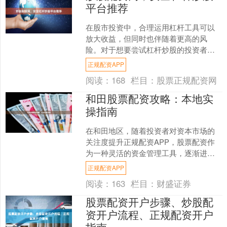
平台推荐
在股市投资中，合理运用杠杆工具可以
放大收益，但同时也伴随着更高的风
险。对于想要尝试杠杆炒股的投资者来
说，选择一个安全可靠的配资平台至关
正规配资APP
重要。本文将为您详细介绍如....
阅读：
168
栏目：
股票正规配资网
和田股票配资攻略：本地实
操指南
在和田地区，随着投资者对资本市场的
关注度提升正规配资APP，股票配资作
为一种灵活的资金管理工具，逐渐进入
本地投资者的视野。本文将结合和田本
正规配资APP
地的实际情况，提供一份....
阅读：
163
栏目：
财盛证券
股票配资开户步骤、炒股配
资开户流程、正规配资开户
指南