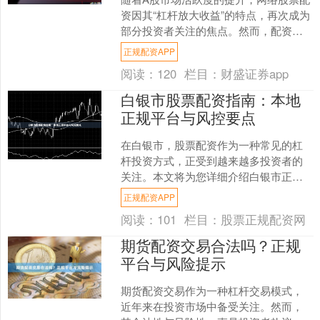
资因其“杠杆放大收益”的特点，再次成为
部分投资者关注的焦点。然而，配资市
场鱼龙混杂，新平台层出不穷。本文将
正规配资APP
为您梳理当前网络股....
阅读：
120
栏目：
财盛证券app
白银市股票配资指南：本地
正规平台与风控要点
在白银市，股票配资作为一种常见的杠
杆投资方式，正受到越来越多投资者的
关注。本文将为您详细介绍白银市正规
配资平台的选择标准，以及必须掌握的
正规配资APP
风险控制要点，帮助您更安....
阅读：
101
栏目：
股票正规配资网
期货配资交易合法吗？正规
平台与风险提示
期货配资交易作为一种杠杆交易模式，
近年来在投资市场中备受关注。然而，