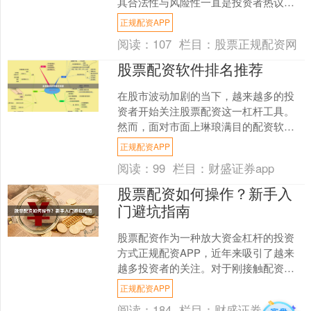
其合法性与风险性一直是投资者热议的
焦点。本文将深入探讨期货配资的合法
正规配资APP
性、正规平台的识别方法以....
阅读：
107
栏目：
股票正规配资网
股票配资软件排名推荐
在股市波动加剧的当下，越来越多的投
资者开始关注股票配资这一杠杆工具。
然而，面对市面上琳琅满目的配资软
件，如何选择安全、合规且高效的产品
正规配资APP
成为关键。本文基于用户口碑....
阅读：
99
栏目：
财盛证券app
股票配资如何操作？新手入
门避坑指南
股票配资作为一种放大资金杠杆的投资
方式正规配资APP，近年来吸引了越来
越多投资者的关注。对于刚接触配资的
新手来说，了解操作流程和潜在风险至
正规配资APP
关重要。本文将详细介绍....
阅读：
184
栏目：
财盛证券