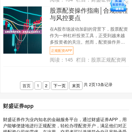
股票配资操作指南│合规流程
与风控要点
在A股市场波动加剧的背景下，股票配资
作为一种杠杆投资工具，正受到越来越
多投资者的关注。然而，配资操作并非
简单的资金放大，其背后涉及严格的合
正规配资APP
规流程与风控要点。本文....
阅读：
145
栏目：
股票正规配资网
共
2
页
13
条记录
首页
1
2
下一页
末页
财盛证券app
财盛证券作为业内知名的金融服务平台，通过财盛证券APP，用
户能够便捷地进行正规配资，轻松办理配资开户，满足他们对正
规配资公司的需求。在这里，交易者可以选择符合自己风险承受