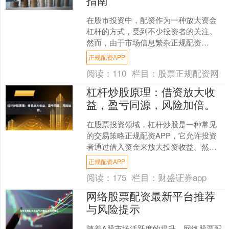
在股市投资中，配资作为一种放大资金
杠杆的方式，受到不少投资者的关注。
然而，由于市场信息繁杂正规配资
APP，如何安全、合规地完成配资开户
正规配资APP
成为许多人的首要难题。本文....
阅读：
110
栏目：
股票正规配资网
杠杆炒股原理：借资放大收
益，盈亏同源，风险加倍。
在股票投资领域，杠杆炒股是一种常见
的交易策略正规配资APP，它允许投资
者通过借入资金来放大投资收益。然
而，这种策略并非没有代价，其核心特
正规配资APP
征可以用一句话概括：**....
阅读：
175
栏目：
财盛证券app
网络股票配资最新平台推荐
与风险提示
随着A股市场活跃度的提升，网络股票配