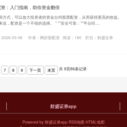
配资：入门指南，助你资金翻倍
易方式，可以放大投资者的资金台州股票配资，从而获得更高的收益。
，配资是一个不错的选择。 * **安全可靠：**平台经....
026-03-08
作者：网炒股配资
阅读：
180
栏目：
财盛证券
共
9
页
86
条记录
7
8
9
下一页
末页
财盛证券app
Powered by
财盛证券app
RSS地图
HTML地图