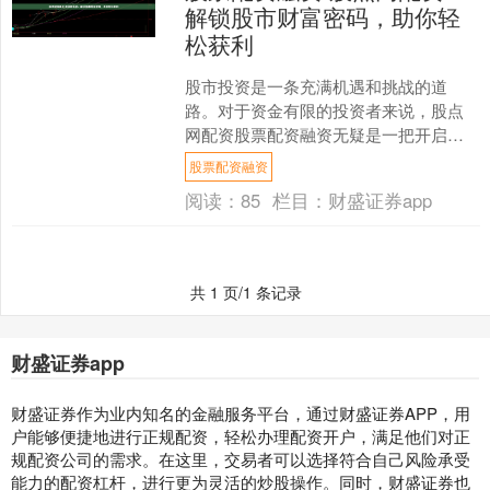
解锁股市财富密码，助你轻
松获利
股市投资是一条充满机遇和挑战的道
路。对于资金有限的投资者来说，股点
网配资股票配资融资无疑是一把开启财
富之门的钥匙。 股票配资公司通过提供
股票配资融资
杠杆资金，帮助投资者放大....
阅读：
85
栏目：
财盛证券app
共 1 页/1 条记录
财盛证券app
财盛证券作为业内知名的金融服务平台，通过财盛证券APP，用
户能够便捷地进行正规配资，轻松办理配资开户，满足他们对正
规配资公司的需求。在这里，交易者可以选择符合自己风险承受
能力的配资杠杆，进行更为灵活的炒股操作。同时，财盛证券也