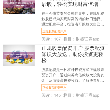
炒股，轻松实现财富倍增
在当今快节奏的金融世界中，在线配资
炒股已成为实现财富倍增的热门选择。
通过配资平台，投资者可以放大自己的
资金，从而获得更高的投资回报。 1. 同
正规股票配资开户
花顺：同花顺是国内....
阅读：
167
栏目：
财盛证券app
正规股票配资开户 股票配资
知识大放送，助你投资更轻
松
股票配资是一种杠杆投资方式正规股票
配资开户，通过向券商借款放大投资资
金，从而提高投资收益。了解股票配资
的知识正规股票配资开户至关重要，可
正规股票配资开户
以帮助你更轻松地进行投资....
阅读：
145
栏目：
财盛证券app